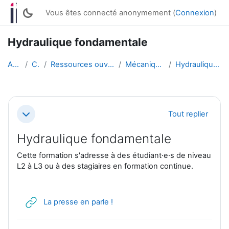
Passer au contenu principal
Vous êtes connecté anonymement (
Connexion
)
Hydraulique fondamentale
Accueil
Cours
Ressources ouvertes enseignantes
Mécanique des fluides
Hydraulique fondamentale
Résumé de section
Tout replier
Replier
Hydraulique fondamentale
Cette formation s'adresse à des étudiant·e·s de niveau
L2 à L3 ou à des stagiaires en formation continue.
URL
La presse en parle !