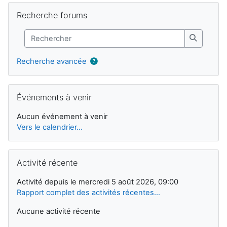
Blocs supplémentaires
Passer Recherche forums
Recherche forums
Rechercher
Recherch
Recherche avancée
Passer Événements à venir
Événements à venir
Aucun événement à venir
Vers le calendrier…
Passer Activité récente
Activité récente
Activité depuis le mercredi 5 août 2026, 09:00
Rapport complet des activités récentes…
Aucune activité récente