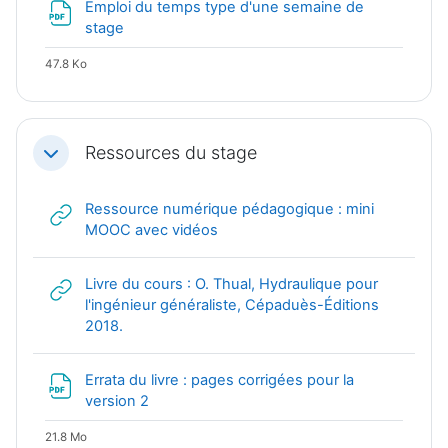
Emploi du temps type d'une semaine de
Fichier
stage
47.8 Ko
Ressources du stage
Replier
Ressource numérique pédagogique : mini
URL
MOOC avec vidéos
Livre du cours : O. Thual, Hydraulique pour
l'ingénieur généraliste, Cépaduès-Éditions
URL
2018.
Errata du livre : pages corrigées pour la
Fichier
version 2
21.8 Mo