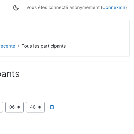
Vous êtes connecté anonymement (
Connexion
)
 récente
Tous les participants
pants
ée
Heure
Minute