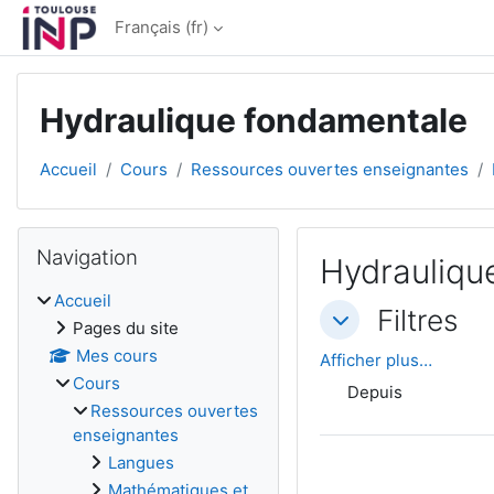
Passer au contenu principal
Français ‎(fr)‎
Hydraulique fondamentale
Accueil
Cours
Ressources ouvertes enseignantes
Blocs
Passer Navigation
Navigation
Hydraulique
Accueil
Filtres
Filtres
Filtres
Pages du site
Mes cours
Afficher plus…
Cours
Depuis
Ressources ouvertes
enseignantes
Langues
Mathématiques et