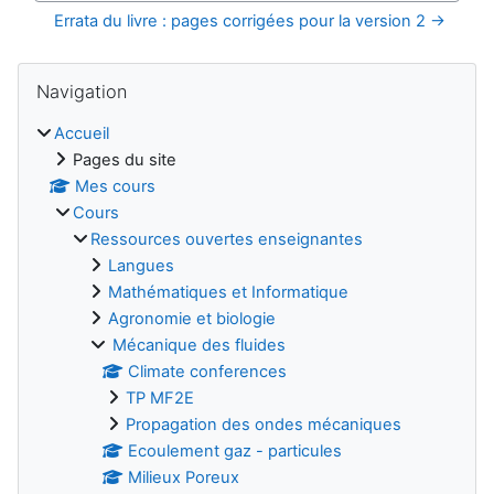
Errata du livre : pages corrigées pour la version 2 →
Blocs
Passer Navigation
Navigation
Accueil
Pages du site
Mes cours
Cours
Ressources ouvertes enseignantes
Langues
Mathématiques et Informatique
Agronomie et biologie
Mécanique des fluides
Climate conferences
TP MF2E
Propagation des ondes mécaniques
Ecoulement gaz - particules
Milieux Poreux