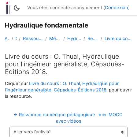
Passer au contenu principal
Vous êtes connecté anonymement (
Connexion
)
Hydraulique fondamentale
Accueil
Cours
Ressources ouvertes enseignantes
Mécanique des fluides
Hydraulique fondamentale
Ressources du stage
Livre du cours : O. Thual, Hydraulique pour l'ing...
Livre du cours : O. Thual, Hydraulique
pour l'ingénieur généraliste, Cépaduès-
Éditions 2018.
Conditions d’achèvement
Cliquer sur
Livre du cours : O. Thual, Hydraulique pour
l'ingénieur généraliste, Cépaduès-Éditions 2018.
pour ouvrir
la ressource.
← Ressource numérique pédagogique : mini MOOC 
avec vidéos
Aller vers l’activité