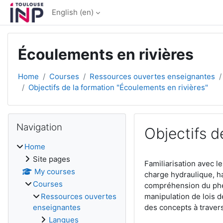
Skip to main content
English ‎(en)‎
Écoulements en rivières
Home
Courses
Ressources ouvertes enseignantes
Objectifs de la formation "Écoulements en rivières"
Blocks
Skip Navigation
Navigation
Objectifs d
Home
Completion require
Site pages
Familiarisation avec l
My courses
charge hydraulique, ha
Courses
compréhension du phén
Ressources ouvertes
manipulation de lois d
enseignantes
des concepts à traver
Langues