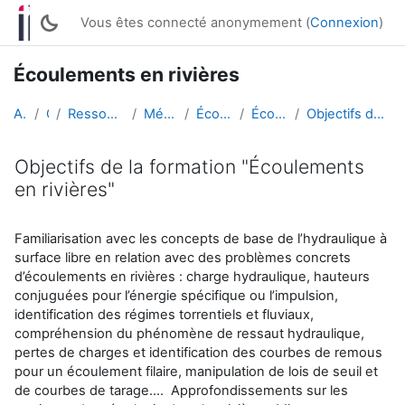
Passer au contenu principal
Vous êtes connecté anonymement (
Connexion
)
Écoulements en rivières
Accueil
Cours
Ressources ouvertes enseignantes
Mécanique des fluides
Écoulements en rivières
Écoulements en rivières
Objectifs de la formation "Écoulements en rivières"
Objectifs de la formation "Écoulements
en rivières"
Conditions d’achèvement
Familiarisation avec les concepts de base de l’hydraulique à
surface libre en relation avec des problèmes concrets
d’écoulements en rivières : charge hydraulique, hauteurs
conjuguées pour l’énergie spécifique ou l’impulsion,
identification des régimes torrentiels et fluviaux,
compréhension du phénomène de ressaut hydraulique,
pertes de charges et identification des courbes de remous
pour un écoulement filaire, manipulation de lois de seuil et
de courbes de tarage.... Approfondissements sur les