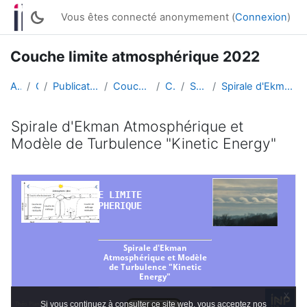
Passer au contenu principal
Vous êtes connecté anonymement (
Connexion
)
Couche limite atmosphérique 2022
Accueil
Cours
Publication de travaux d'étudiant·es
Couche limite atmosphérique
CLAT 2022
Spirale d'Ekman
Spirale d'Ekman Atmosphérique et Modèle de Turbule...
Spirale d'Ekman Atmosphérique et
Modèle de Turbulence "Kinetic Energy"
Conditions d’achèvement