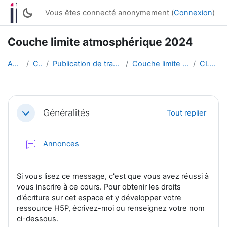
Passer au contenu principal
Vous êtes connecté anonymement (
Connexion
)
Couche limite atmosphérique 2024
Accueil
Cours
Publication de travaux d'étudiant·es
Couche limite atmosphérique
CLAT 2024
Résumé de section
Généralités
Tout replier
Replier
Forum
Annonces
Si vous lisez ce message, c'est que vous avez réussi à
vous inscrire à ce cours. Pour obtenir les droits
d'écriture sur cet espace et y développer votre
ressource H5P, écrivez-moi ou renseignez votre nom
ci-dessous.