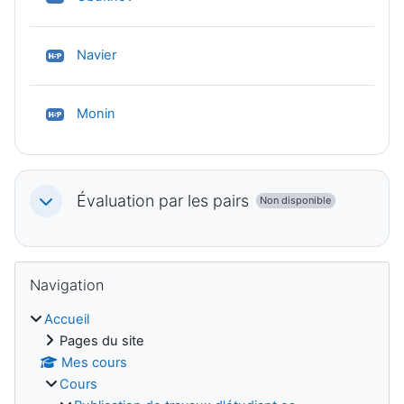
H5P
Navier
H5P
Monin
Évaluation par les pairs
Non disponible
Replier
Blocs
Passer Navigation
Navigation
Accueil
Pages du site
Mes cours
Cours