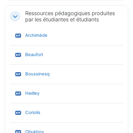
Ressources pédagogiques produites
Replier
par les étudiantes et étudiants
H5P
Archimède
H5P
Beaufort
H5P
Boussinesq
H5P
Hadley
H5P
Coriolis
H5P
Obukhov