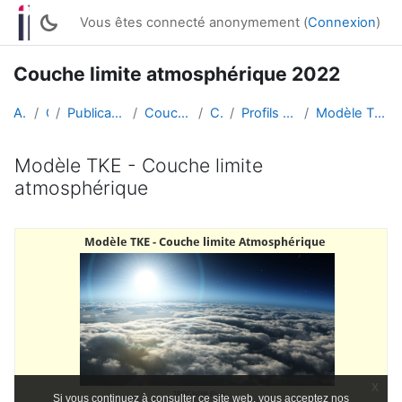
Passer au contenu principal
Vous êtes connecté anonymement (
Connexion
)
Couche limite atmosphérique 2022
Accueil
Cours
Publication de travaux d'étudiant·es
Couche limite atmosphérique
CLAT 2022
Profils de vents et de température
Modèle TKE - Couche limite atmosphérique
Modèle TKE - Couche limite
atmosphérique
Conditions d’achèvement