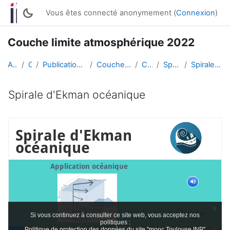
Passer au contenu principal
Vous êtes connecté anonymement (
Connexion
)
Couche limite atmosphérique 2022
Accueil
Cours
Publication de travaux d'étudiant·es
Couche limite atmosphérique
CLAT 2022
Spirale d'Ekman
Spirale d'Ekman océanique
Spirale d'Ekman océanique
Conditions d’achèvement