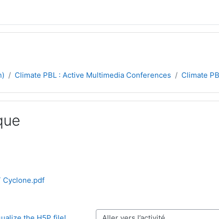
h)
Climate PBL : Active Multimedia Conferences
Climate P
que
ement
 Cyclone.pdf
sualize the H5P file!