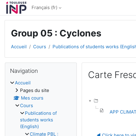
Passer au contenu principal
Français ‎(fr)‎
Group 05 : Cyclones
Accueil
Cours
Publications of students works (Englis
Blocs
Passer Navigation
Navigation
Carte Fres
Accueil
Conditions d’achèv
Pages du site
Mes cours
Cours
APP CLIMAT
Publications of
students works
(English)
Climate PBL :
◀︎ Click here to vi