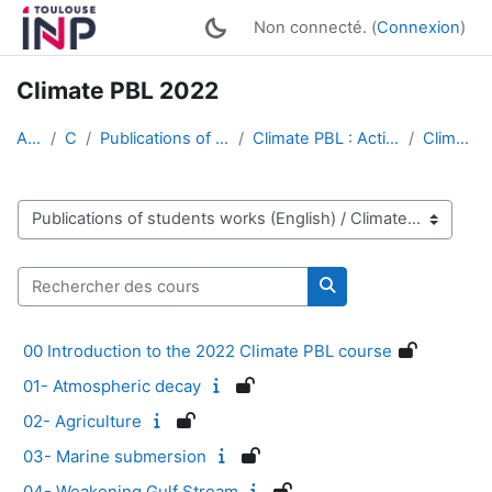
Passer au contenu principal
Non connecté. (
Connexion
)
Climate PBL 2022
Accueil
Cours
Publications of students works (English)
Climate PBL : Active Multimedia Conferences
Climate PBL 2022
Catégories de cours
Rechercher des cours
Rechercher des cour
00 Introduction to the 2022 Climate PBL course
01- Atmospheric decay
02- Agriculture
03- Marine submersion
04- Weakening Gulf Stream