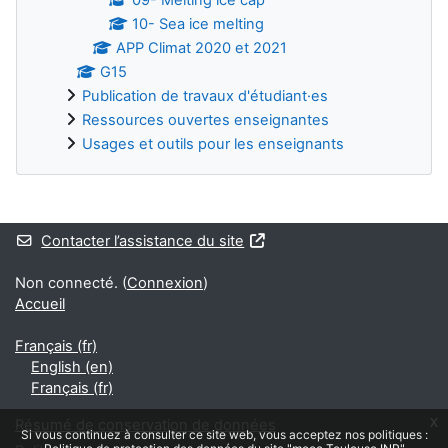
10- Sea ice melting
APP Climat 2020 et 2021
G15
Publication de travaux d'étudiant·es
Ressources ouvertes enseignantes
Usages et outils pour les enseignants
Blocs supplémentaires
Contacter l’assistance du site
Non connecté. (
Connexion
)
Accueil
Français ‎(fr)‎
English ‎(en)‎
Français ‎(fr)‎
x
Résumé de conservation de données
Si vous continuez à consulter ce site web, vous acceptez nos politiques :