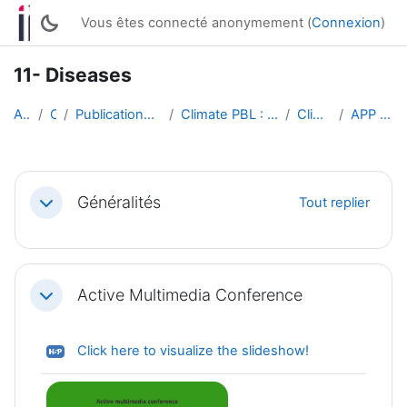
Passer au contenu principal
Vous êtes connecté anonymement (
Connexion
)
11- Diseases
Accueil
Cours
Publications of students works (English)
Climate PBL : Active Multimedia Conferences
Climate PBL 2022
APP Climat Groupe 11
Résumé de section
Généralités
Tout replier
Replier
Active Multimedia Conference
Replier
H5P
Click here to visualize the slideshow!