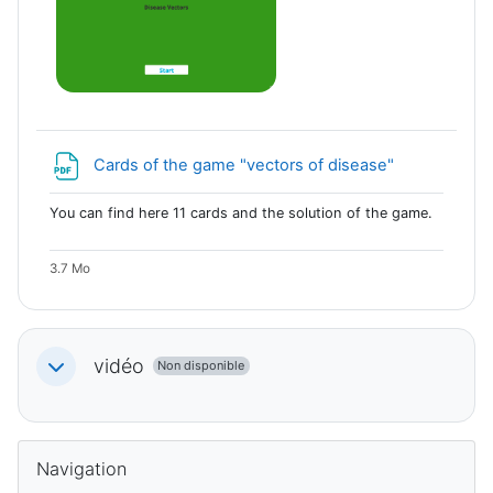
Fichier
Cards of the game "vectors of disease"
You can find here 11 cards and the solution of the game.
3.7 Mo
vidéo
Non disponible
Replier
Blocs
Passer Navigation
Navigation