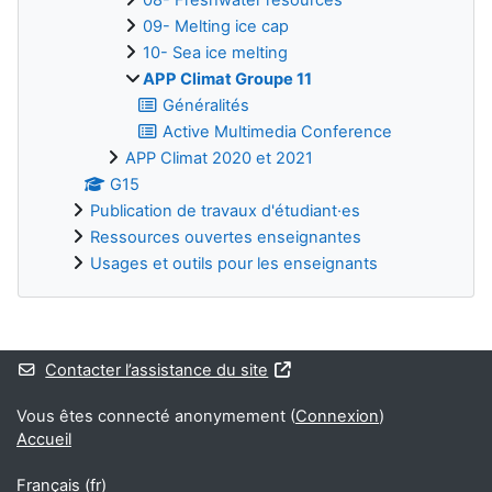
09- Melting ice cap
10- Sea ice melting
APP Climat Groupe 11
Généralités
Active Multimedia Conference
APP Climat 2020 et 2021
G15
Publication de travaux d'étudiant·es
Ressources ouvertes enseignantes
Usages et outils pour les enseignants
Blocs supplémentaires
Contacter l’assistance du site
Vous êtes connecté anonymement (
Connexion
)
Accueil
Français ‎(fr)‎