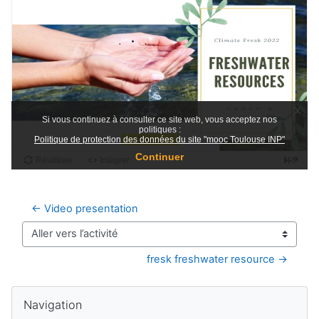
← Video presentation
Aller vers l’activité
fresk freshwater resource →
Blocs
Passer Navigation
Navigation