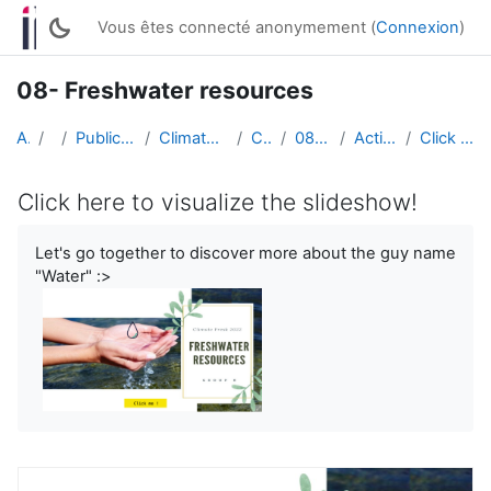
Passer au contenu principal
Vous êtes connecté anonymement (
Connexion
)
08- Freshwater resources
Accueil
Cours
Publications of students works (English)
Climate PBL : Active Multimedia Conferences
Climate PBL 2022
08- Freshwater resources
Active Multimedia Conference
Click here to visualize the slideshow!
Click here to visualize the slideshow!
Conditions d’achèvement
Let's go together to discover more about the guy name
"Water" :>