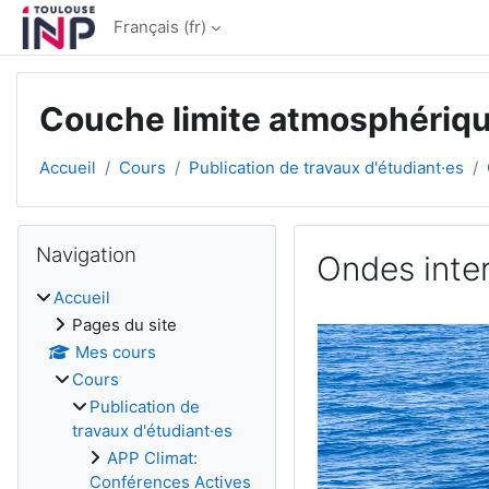
Passer au contenu principal
Français ‎(fr)‎
Couche limite atmosphériq
Accueil
Cours
Publication de travaux d'étudiant·es
Blocs
Passer Navigation
Navigation
Ondes inter
Accueil
Conditions d’achèv
Pages du site
Mes cours
Cours
Publication de
travaux d'étudiant·es
APP Climat:
Conférences Actives