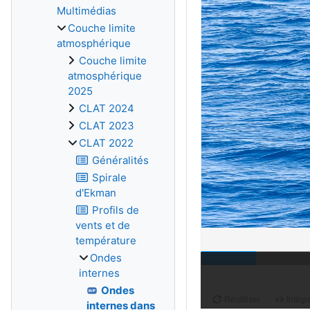
Multimédias
Couche limite
atmosphérique
Couche limite
atmosphérique
2025
CLAT 2024
CLAT 2023
CLAT 2022
Généralités
Spirale
d'Ekman
Profils de
vents et de
température
Ondes
internes
Ondes
internes dans