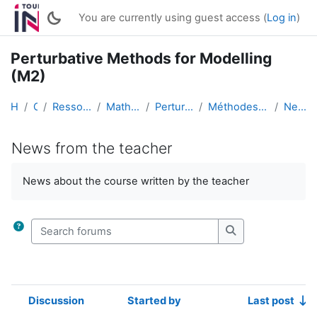
Skip to main content
You are currently using guest access (
Log in
)
Perturbative Methods for Modelling
(M2)
Home
Courses
Ressources ouvertes enseignantes
Mathématiques et Informatique
Perturbative Methods for Modelling
Méthodes perturbatives pour la modélisation / Pert...
News from the teacher
News from the teacher
Completion requirements
News about the course written by the teacher
Search forums
Search forums
Discussion
Started by
Last post
Status