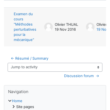
List of discussions. Showing 1 of 1 d
Examen du
cours
"Méthodes
Olivier THUAL
Olivier
perturbatives
19 Nov 2016
19 Nov 
pour la
mécanique"
← Résumé / Summary
Jump to activity
Discussion forum  →
Blocks
Skip Navigation
Navigation
Home
Site pages