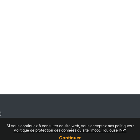
)
Si vous continuez à consulter ce site web, vous acceptez nos politiques :
Politique de protection des données du site "mooc Toulouse INP"
Continuer