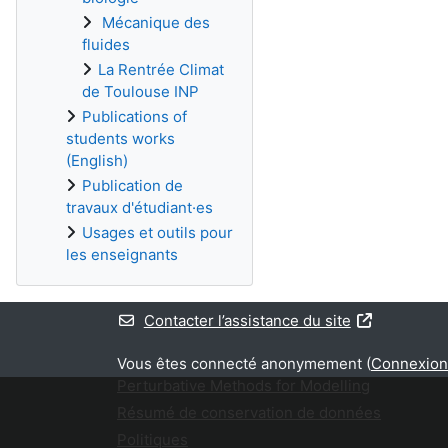
Mécanique des
fluides
La Rentrée Climat
de Toulouse INP
Publications of
students works
(English)
Publication de
travaux d'étudiant·es
Usages et outils pour
les enseignants
Contacter l’assistance du site
Vous êtes connecté anonymement (
Connexion
Perturbative Methods for Modelling
Résumé de conservation de données
Politiques