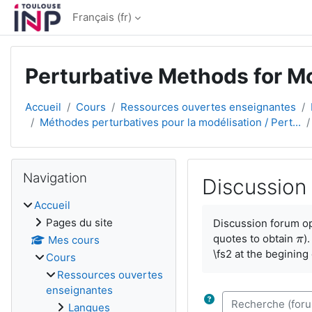
Passer au contenu principal
Français ‎(fr)‎
Perturbative Methods for M
Accueil
Cours
Ressources ouvertes enseignantes
Méthodes perturbatives pour la modélisation / Pert...
Blocs
Passer Navigation
Navigation
Discussion
Accueil
Conditions d’achèv
Pages du site
Discussion forum op
quotes to obtain
)
π
π
Mes cours
\fs2 at the begining
Cours
Ressources ouvertes
enseignantes
Recherche (forum
Langues