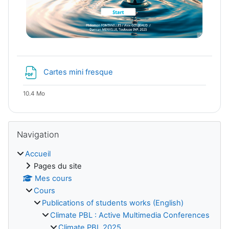
Fichier
Cartes mini fresque
10.4 Mo
Blocs
Passer Navigation
Navigation
Accueil
Pages du site
Mes cours
Cours
Publications of students works (English)
Climate PBL : Active Multimedia Conferences
Climate PBL 2025