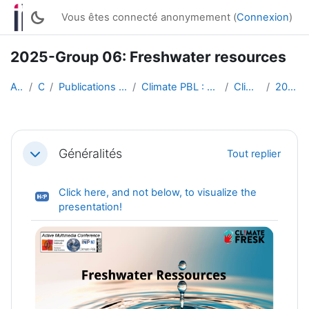
Passer au contenu principal
Vous êtes connecté anonymement (
Connexion
)
2025-Group 06: Freshwater resources
Accueil
Cours
Publications of students works (English)
Climate PBL : Active Multimedia Conferences
Climate PBL 2025
2025-Group 06
Résumé de section
Généralités
Tout replier
Replier
Click here, and not below, to visualize the
H5P
presentation!