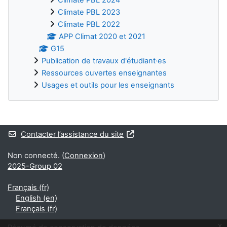
Climate PBL 2023
Climate PBL 2022
APP Climat 2020 et 2021
G15
Publication de travaux d'étudiant·es
Ressources ouvertes enseignantes
Usages et outils pour les enseignants
Blocs supplémentaires
Contacter l’assistance du site
Non connecté. (
Connexion
)
2025-Group 02
Français ‎(fr)‎
English ‎(en)‎
Français ‎(fr)‎
x