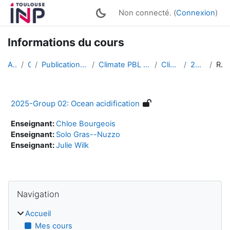
Passer au contenu principal
Non connecté. (
Connexion
)
Informations du cours
Accueil
Cours
Publications of students works (English)
Climate PBL : Active Multimedia Conferences
Climate PBL 2025
2025-Group 02
Résumé
2025-Group 02: Ocean acidification
Enseignant:
Chloe Bourgeois
Enseignant:
Solo Gras--Nuzzo
Enseignant:
Julie Wilk
Blocs
Passer Navigation
Navigation
Accueil
Mes cours