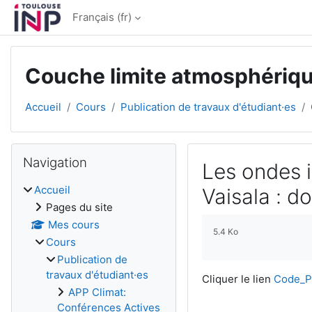
Passer au contenu principal
Français ‎(fr)‎
Couche limite atmosphériq
Accueil
Cours
Publication de travaux d'étudiant·es
Blocs
Passer Navigation
Navigation
Les ondes i
Accueil
Vaisala : 
Pages du site
Conditions d’achèv
Mes cours
5.4 Ko
Cours
Publication de
travaux d'étudiant·es
Cliquer le lien
Code_P
APP Climat:
Conférences Actives