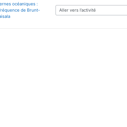
ernes océaniques : 
a fréquence de Brunt-
Aller vers l’activité
aisala