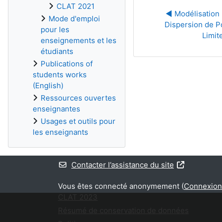
CLAT 2021
◀︎ Modélisation 
Mode d'emploi
Dispersion de P
pour les
Limit
enseignements et les
étudiants
Publications of
students works
(English)
Ressources ouvertes
enseignantes
Usages et outils pour
les enseignants
Contacter l’assistance du site
Vous êtes connecté anonymement (
Connexion
CLAT 2023
Résumé de conservation de données