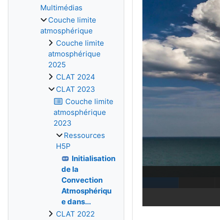
Multimédias
Couche limite
atmosphérique
Couche limite
atmosphérique
2025
CLAT 2024
CLAT 2023
Couche limite
atmosphérique
2023
Ressources
H5P
Initialisation
de la
Convection
Atmosphériqu
e dans...
CLAT 2022