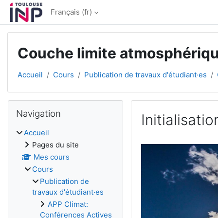
Passer au contenu principal
Français ‎(fr)‎
Couche limite atmosphériq
Accueil
Cours
Publication de travaux d'étudiant·es
Blocs
Passer Navigation
Navigation
Initialisat
Accueil
Conditions d’achèv
Pages du site
Mes cours
Cours
Publication de
travaux d'étudiant·es
APP Climat:
Conférences Actives