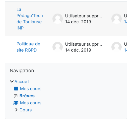
La
Pédago'Tech
Utilisateur supprimé
de Toulouse
14 déc. 2019
14 
INP
Politique de
Utilisateur supprimé
site RGPD
14 déc. 2019
14 
Blocs
Passer Navigation
Navigation
Accueil
Mes cours
Brèves
Mes cours
Cours
Blocs supplémentaires