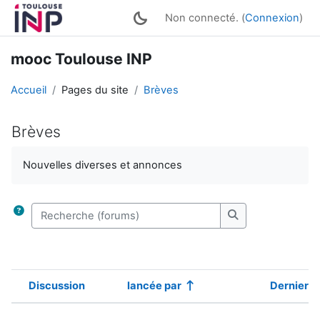
Passer au contenu principal
Non connecté. (
Connexion
)
mooc Toulouse INP
Accueil
Pages du site
Brèves
Brèves
Conditions d’achèvement
Nouvelles diverses et annonces
Recherche (forums)
Recherche (foru
Discussion
lancée par
Dernier 
Statut
Liste des discussions. Affichage de 