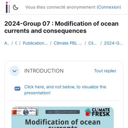
Passer au contenu principal
Vous êtes connecté anonymement (
Connexion
)
2024-Group 07 : Modification of ocean
currents and consequences
Accueil
Cours
Publications of students works (English)
Climate PBL : Active Multimedia Conferences
Climate PBL 2024
2024-Group 07 : Ocean currents
Résumé de section
INTRODUCTION
Tout replier
Replier
Click here, and not below, to visualize the
H5P
presentation!