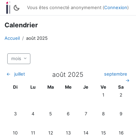
Passer au contenu principal
Vous êtes connecté anonymement (
Connexion
)
Calendrier
Accueil
août 2025
mois
août 2025
←
juillet
septembre
→
Dimanche
Lundi
Mardi
Mercredi
Jeudi
Vendredi
Samedi
Di
Lu
Ma
Me
Je
Ve
Sa
Aucun événement,
Aucun év
1
2
Aucun événement, dimanche 3 août
Aucun événement, lundi 4 août
Aucun événement, mardi 5 août
Aucun événement, mercredi 6 aoû
Aucun événement, jeudi 7
Aucun événement,
Aucun év
3
4
5
6
7
8
9
Aucun événement, dimanche 10 août
Aucun événement, lundi 11 août
Aucun événement, mardi 12 août
Aucun événement, mercredi 13 ao
Aucun événement, jeudi 1
Aucun événement,
Aucun év
10
11
12
13
14
15
16