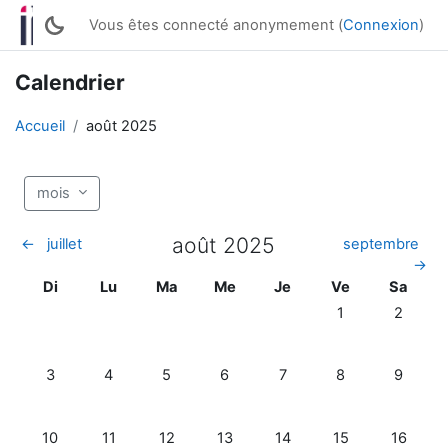
Passer au contenu principal
Vous êtes connecté anonymement (
Connexion
)
Calendrier
Accueil
août 2025
mois
août 2025
←
juillet
septembre
→
Dimanche
Lundi
Mardi
Mercredi
Jeudi
Vendredi
Samedi
Di
Lu
Ma
Me
Je
Ve
Sa
Aucun événement,
Aucun év
1
2
Aucun événement, dimanche 3 août
Aucun événement, lundi 4 août
Aucun événement, mardi 5 août
Aucun événement, mercredi 6 aoû
Aucun événement, jeudi 7
Aucun événement,
Aucun év
3
4
5
6
7
8
9
Aucun événement, dimanche 10 août
Aucun événement, lundi 11 août
Aucun événement, mardi 12 août
Aucun événement, mercredi 13 ao
Aucun événement, jeudi 1
Aucun événement,
Aucun év
10
11
12
13
14
15
16