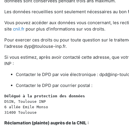
données sont conservées pendant trois ans maximum.
Les données recueillies sont seulement nécessaires au bon f
Vous pouvez accéder aux données vous concernant, les rectifi
site
cnil.fr
pour plus d’informations sur vos droits.
Pour exercer ces droits ou pour toute question sur le trait
l'adresse
dyp@toulouse-inp.fr
.
Si vous estimez, après avoir contacté cette adresse, que vo
INP :
Contacter le DPD par voie électronique :
dpd@inp-toulo
Contacter le DPD par courrier postal :
Délégué à la protection des données 
DSIN, Toulouse INP
6 allée Emile Monso
31400 Toulouse
Réclamation (plainte) auprès de la CNIL :