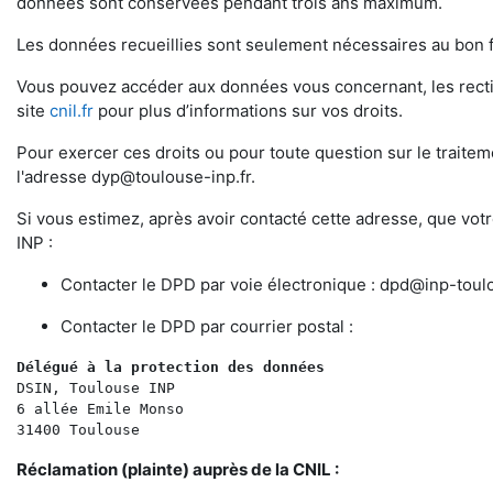
données sont conservées pendant trois ans maximum.
Les données recueillies sont seulement nécessaires au bon f
Vous pouvez accéder aux données vous concernant, les rectifi
site
cnil.fr
pour plus d’informations sur vos droits.
Pour exercer ces droits ou pour toute question sur le trait
l'adresse
dyp@toulouse-inp.fr
.
Si vous estimez, après avoir contacté cette adresse, que vo
INP :
Contacter le DPD par voie électronique :
dpd@inp-toulo
Contacter le DPD par courrier postal :
Délégué à la protection des données 
DSIN, Toulouse INP
6 allée Emile Monso
31400 Toulouse
Réclamation (plainte) auprès de la CNIL :